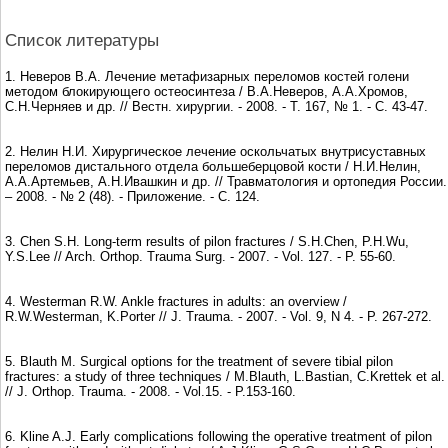
Список литературы
1. Неверов В.А. Лечение метафизарных переломов костей голени
методом блокирующего остеосинтеза / В.А.Неверов, А.А.Хромов,
С.Н.Черняев и др. // Вестн. хирургии. - 2008. - Т. 167, № 1. - С. 43-47.
2. Нелин Н.И. Хирургическое лечение оскольчатых внутрисуставных
переломов дистального отдела большеберцовой кости / Н.И.Нелин,
А.А.Артемьев, А.Н.Ивашкин и др. // Травматология и ортопедия России.
– 2008. - № 2 (48). - Приложение. - С. 124.
3. Chen S.H. Long-term results of pilon fractures / S.H.Chen, P.H.Wu,
Y.S.Lee // Arch. Orthop. Trauma Surg. - 2007. - Vol. 127. - P. 55-60.
4. Westerman R.W. Ankle fractures in adults: an overview /
R.W.Westerman, K.Porter // J. Trauma. - 2007. - Vol. 9, N 4. - P. 267-272.
5. Blauth M. Surgical options for the treatment of severe tibial pilon
fractures: a study of three techniques / M.Blauth, L.Bastian, C.Krettek et al.
// J. Orthop. Trauma. - 2008. - Vol.15. - P.153-160.
6. Kline A.J. Early complications following the operative treatment of pilon