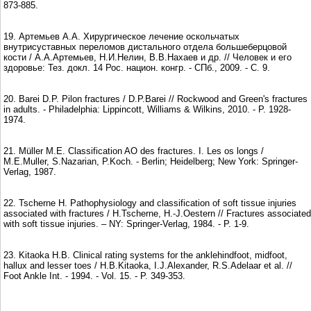
873-885.
19. Артемьев А.А. Хирургическое лечение оскольчатых
внутрисуставных переломов дистального отдела большеберцовой
кости / А.А.Артемьев, Н.И.Нелин, В.В.Нахаев и др. // Человек и его
здоровье: Тез. докл. 14 Рос. национ. конгр. - СПб., 2009. - С. 9.
20. Barei D.P. Pilon fractures / D.P.Barei // Rockwood and Green's fractures
in adults. - Philadelphia: Lippincott, Williams & Wilkins, 2010. - P. 1928-
1974.
21. Müller M.E. Classification AO des fractures. I. Les os longs /
M.E.Muller, S.Nazarian, P.Koch. - Berlin; Heidelberg; New York: Springer-
Verlag, 1987.
22. Tscherne H. Pathophysiology and classification of soft tissue injuries
associated with fractures / H.Tscherne, H.-J.Oestern // Fractures associated
with soft tissue injuries. – NY: Springer-Verlag, 1984. - P. 1-9.
23. Kitaoka H.B. Clinical rating systems for the anklehindfoot, midfoot,
hallux and lesser toes / H.B.Kitaoka, I.J.Alexander, R.S.Adelaar et al. //
Foot Ankle Int. - 1994. - Vol. 15. - P. 349-353.