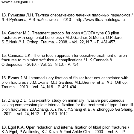
www.koenigsee.ru.
13. Рубекина Л.Н. Тактика оперативного лечения пилонных переломов /
Л.Н.Рубекина, А.В.Бабовников. - 2010. - http://www.8travmatologia.ru.
14. Gardner M.J. Treatment protocol for open AO/OTA type C3 pilon
fractures with segmental bone loss / M.J.Gardner, S.Mehta, D.P.Barei,
S.E.Nork // J. Orthop. Trauma. - 2008. - Vol. 22, N 7. - P. 451-457.
15. Cannada L.K. The no-touch approach for operative treatment of pilon
fractures to minimize soft tissue complications / L.K.Cannada //
Orthopedics. - 2010. - Vol. 33, N 10. - P. 734.
16. Evans.J.M. Intramedullary fixation of fibular fractures associated with
pilon fractures / J.M.Evans, M.J.Gardner, M.L.Brenner et al. // J. Orthop.
Trauma. - 2010. - Vol. 24, N 8. - P. 491-494.
17. Zhang Z.D. Case-control study on minimally invasive percutaneous
locking compression plate internal fixation for the treatment of type II and III
pilon fractures / Z.D.Zhang, X.Y.Ye, L.Y.Shang et al. // Zhongguo Gu Shang.
- 2011. - Vol. 24, N 12. - P. 1010- 1012.
18. Egol K.A. Open reduction and internal fixation of tibial pilon fractures /
K.A.Egol, P.Wollinsky, K.J.Koval // Foot Ankle Clin. - 2000. - Vol. 5. - P.