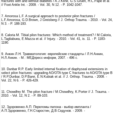
fractures with and without diabetes / A.J.Kline, G.S.Gruen, H.C.Pape et al.
// Foot Ankle Int. - 2009. - Vol. 30, N 12. - P. 1042-1047.
7. Amorosa L.F. A surgical approach to posterior pilon fractures /
L.F.Amorosa, G.D.Brown, J.Greisberg // J. Orthop Trauma. - 2010. - Vol. 24,
N 3. - P. 188-193.
8. Caloria M. Tibial pilon fractures: Which method of treatment? / M.Caloria,
L.Tagliabuea, E.Mazza et al. // Injury. - 2010. - Vol. 41, is. 11. - P. 1183-
1190.
9. Анкин Л.Н. Травматология: европейские стандарты / Л.Н.Анкин,
Н.Л.Анкин. - М.: МЕДпресс-информ, 2007. - 496 с.
10. Dunbar R.P. Early limited internal fixation of diaphyseal extensions in
select pilon fractures: upgrading AO/OTA type C fractures to AO/OTA type B
/ R.P.Dunbar, D.P.Barei, E.N.Kubiak et al. // J. Orthop. Trauma. - 2008. -
Vol. 22, N 6. - P. 426-429.
11. Chowdhry M. The pilon fracture / M.Chowdhry, K.Porter // J. Trauma. -
2010. - Vol. 12, N 2. - P. 89-103.
12. Здоровенко А.П. Переломы пилона - выбор импланта /
А.П.Здоровенко, Г.Н.Старостин, Д.В.Седунов. - 2009. -