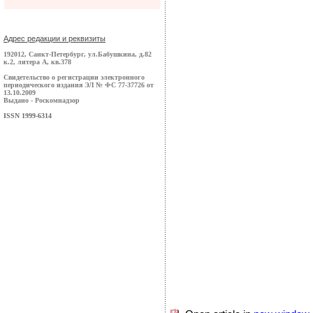
Адрес редакции и реквизиты
192012, Санкт-Петербург, ул.Бабушкина, д.82
к.2, литера А, кв.378
Свидетельство о регистрации электронного
периодического издания ЭЛ № ФС 77-37726 от
13.10.2009
Выдано - Роскомнадзор
ISSN 1999-6314