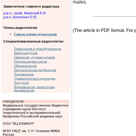
males.
Заместители главного редактора
д.м.н., проф. Маевский Е.И.
д.м.н. Бонитенко Е.Ю.
Члены редколлегии
(The article in PDF format. For
Список членов редколлегии
Специализированные редколлегии
Гематология и трансфузиология
Нейрохирургия
Онкология, лучевая терапия
Оториноларингология
Офтальмология
Патологическая морфология
Токсикология
Травматология и ортопедия
Хирургия
Фармакология, клиническая
фармакология
УЧРЕДИТЕЛИ:
Федеральное государственное бюджетное
учреждение науки Институт
теоретической и экспериментальной
биофизики Российской академии наук
ООО "ИЦ КОМКОН"
ФГБУ НКЦТ им. С.Н. Голикова ФМБА
России