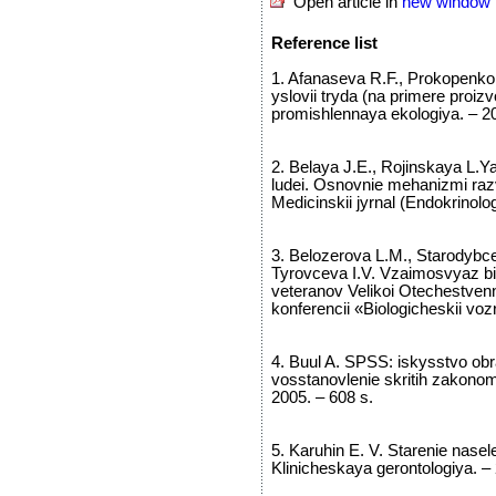
Open article in
new window
Reference list
1. Afanaseva R.F., Prokopenko L
yslovii tryda (na primere proizv
promishlennaya ekologiya. – 2
2. Belaya J.E., Rojinskaya L.Y
ludei. Osnovnie mehanizmi razvi
Medicinskii jyrnal (Endokrinol
3. Belozerova L.M., Starodybce
Tyrovceva I.V. Vzaimosvyaz bi
veteranov Velikoi Otechestvenno
konferencii «Biologicheskii voz
4. Buul A. SPSS: iskysstvo obrab
vosstanovlenie skritih zakono
2005. – 608 s.
5. Karuhin E. V. Starenie nasel
Klinicheskaya gerontologiya. –