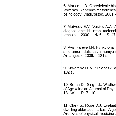
6. Markin L. D. Opredelenie b
Voitenko. Ychebno-metodichesk
psihologov. Vladivostok, 2001. 
7. Matveev E.V., Vasilev A.A., 
diagnosticheskii i reabilitacion
tehnika. – 2000. – № 6. – S. 47
8. Pyshkareva I.N. Fynkcionaln
sindromom deficita vnimaniya s
Arhangelsk, 2006. – 121 s.
9. Skvorcov D. V. Klinicheskii an
192 s.
10. Borah D., Singh U., Wadhwa 
of Age // Indian Journal of Phys
18, №1. – R. 7– 10.
11. Clark S., Rose D.J. Evalu
dwelling older adult fallers: A gen
Archives of physical medicine an