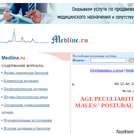
Российская поисковая система
Med
l
ine.
ru
Искать:
СОДЕРЖАНИЕ ЖУРНАЛА:
Опубликовать статью
Инфо
Физико-химическая биология
Клиническая медицина
«
Vol. 12, Ar
Профилактическая медицина
№ гос. 
Медико-биологические науки
AGE PECULIARITI
MALES\' POSTURAL
Организация здравохраниения
АРХИВ:
Фундаментальные исследования
История медицины и биологии
Northern