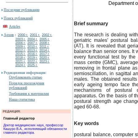
Department o
Последние публикации
Поиск публикаций
Brief summary
Articles
The research is dealing with 
Архив
:
2000 г.
2001 г.
2002 г.
2003 г.
2004 г.
2005 г.
geriatric males’ postural b
2006 г.
2007 г.
2008 г.
(AT). It is revealed that ger
2009 г.
2010 г.
2011 г.
2012 г.
2013 г.
2014 г.
balance than senior ones. It
2015 г.
2016 г.
2017 г.
every functional test by th
2018 г.
2019 г.
2020 г.
2021 г.
2022 г.
2023 г.
mass centre (GMC), averag
2024 г.
2025 г.
removing in frontal plane 
Редакционная информация:
semioscillation, in sagittal 
Опубликовать статью
males. The obtained results
Порядок прохождения
early ageing tempo face the
публикаций
mechanisms of postural c
Требования к материалам
apparatus. On the basis of t
Наша статистика
postural strength age chan
aged 60-68.
РЕДАКЦИЯ:
Главный редактор
Key words
Доктор медицинских наук, профессор
Кашуро В.А., исполняющий обязанности
главного редактора.
postural balance, computer st