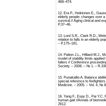
468–474.
12. Era P., Heikkinen E., Gause
elderly people: changes over a f
survival // Aging clinical and e
P.37–46.
13. Lord S.R., Clark R.D., Webst
relation to falls in an elderly p
– P.175–181.
14. Patton J.L., Hilliard M.J., 
model of stability limits applied
fallers // Conference proceedi
Society. – 2006. – № 1. – R.3
15. Punakallio A. Balance abili
special reference to firefighter
Medicine. – 2005. – Vol. 4, № 8
16. Yang F., Espy D., Pai Y.C. Fe
human gait //Annals of biomedi
2612.