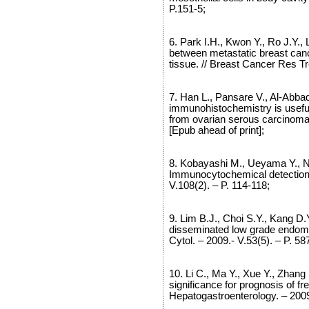
P.151-5;
6. Park I.H., Kwon Y., Ro J.Y.
between metastatic breast canc
tissue. // Breast Cancer Res Tr
7. Han L., Pansare V., Al-Abb
immunohistochemistry is useful
from ovarian serous carcinoma i
[Epub ahead of print];
8. Kobayashi M., Ueyama Y., Nak
Immunocytochemical detection 
V.108(2). – P. 114-118;
9. Lim B.J., Choi S.Y., Kang D.
disseminated low grade endomet
Cytol. – 2009.- V.53(5). – P. 58
10. Li C., Ma Y., Xue Y., Zhang
significance for prognosis of fre
Hepatogastroenterology. – 2009