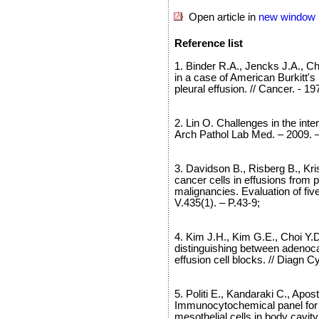
Open article in
new window
Reference list
1. Binder R.A., Jencks J.A., Chu
in a case of American Burkitt's
pleural effusion. // Cancer. - 19
2. Lin O. Challenges in the inte
Arch Pathol Lab Med. – 2009. –
3. Davidson B., Risberg B., Kri
cancer cells in effusions from 
malignancies. Evaluation of five
V.435(1). – P.43-9;
4. Kim J.H., Kim G.E., Choi Y.
distinguishing between adenoca
effusion cell blocks. // Diagn C
5. Politi E., Kandaraki C., Apost
Immunocytochemical panel for 
mesothelial cells in body cavity