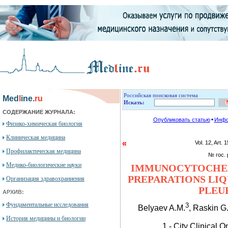
Российская поисковая система
Med
l
ine.
ru
Искать:
СОДЕРЖАНИЕ ЖУРНАЛА:
Опубликовать статью
Инфо
Физико-химическая биология
Клиническая медицина
«
Vol. 12, Ar
Профилактическая медицина
№ гос. 
Медико-биологические науки
IMMUNOCYTOCHEM
PREPARATIONS LI
Организация здравохраниения
PLEUR
АРХИВ:
Фундаментальные исследования
3
Belyaev A.M.
, Raskin G
История медицины и биологии
1 - City Clinical 