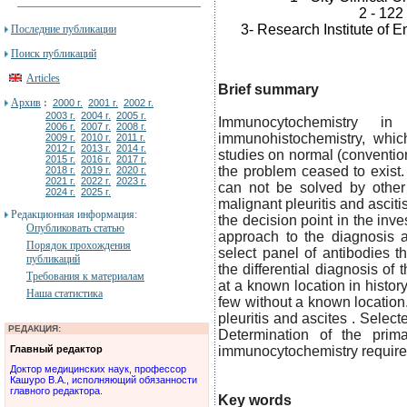
2 - 122
3- Research Institute of E
Последние публикации
Поиск публикаций
Articles
Brief summary
Архив
:
2000 г.
2001 г.
2002 г.
2003 г.
2004 г.
2005 г.
Immunocytochemistry i
2006 г.
2007 г.
2008 г.
immunohistochemistry, whic
2009 г.
2010 г.
2011 г.
2012 г.
2013 г.
2014 г.
studies on normal (convention
2015 г.
2016 г.
2017 г.
the problem ceased to exist
2018 г.
2019 г.
2020 г.
2021 г.
2022 г.
2023 г.
can not be solved by other 
2024 г.
2025 г.
malignant pleuritis and ascitis
Редакционная информация:
the decision point in the inve
Опубликовать статью
approach to the diagnosis 
Порядок прохождения
select panel of antibodies th
публикаций
the differential diagnosis of
Требования к материалам
at a known location in histor
Наша статистика
few without a known location
pleuritis and ascites . Selec
РЕДАКЦИЯ:
Determination of the prima
Главный редактор
immunocytochemistry requires 
Доктор медицинских наук, профессор
Кашуро В.А., исполняющий обязанности
главного редактора.
Key words