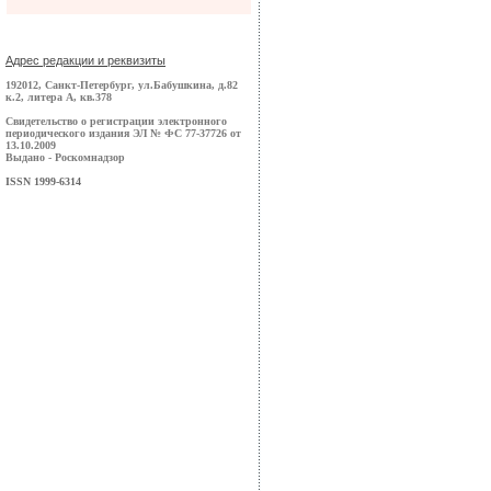
Адрес редакции и реквизиты
192012, Санкт-Петербург, ул.Бабушкина, д.82
к.2, литера А, кв.378
Свидетельство о регистрации электронного
периодического издания ЭЛ № ФС 77-37726 от
13.10.2009
Выдано - Роскомнадзор
ISSN 1999-6314