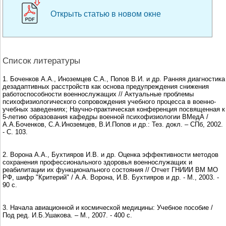
Открыть статью в новом окне
Список литературы
1. Боченков А.А., Иноземцев С.А., Попов В.И. и др. Ранняя диагностика
дезадаптивных расстройств как основа предупреждения снижения
работоспособности военнослужащих // Актуальные проблемы
психофизиологического сопровождения учебного процесса в военно-
учебных заведениях; Научно-практическая конференция посвященная к
5-летию образования кафедры военной психофизиологии ВМедА /
А.А.Боченков, С.А.Иноземцев, В.И.Попов и др.: Тез. докл. – СПб, 2002.
- С. 103.
2. Ворона А.А., Бухтияров И.В. и др. Оценка эффективности методов
сохранения профессионального здоровья военнослужащих и
реабилитации их функционального состояния // Отчет ГНИИИ ВМ МО
РФ, шифр "Критерий" / А.А. Ворона, И.В. Бухтияров и др. - М., 2003. -
90 с.
3. Начала авиационной и космической медицины: Учебное пособие /
Под ред. И.Б.Ушакова. – М., 2007. - 400 с.