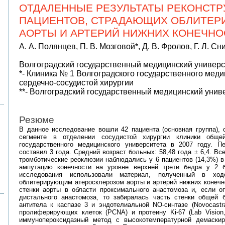
ОТДАЛЕННЫЕ РЕЗУЛЬТАТЫ РЕКОНСТР
ПАЦИЕНТОВ, СТРАДАЮЩИХ ОБЛИТЕ
АОРТЫ И АРТЕРИЙ НИЖНИХ КОНЕЧНО
А. А. Полянцев, П. В. Мозговой*, Д. В. Фролов, Г. Л. Сни
Волгоградский государственный медицинский универс
*- Клиника № 1 Волгоградского государственного меди
сердечно-сосудистой хирургии
**- Волгоградский государственный медицинский унив
Резюме
В данное исследование вошли 42 пациента (основная группа),
сегменте в отделении сосудистой хирургии клиники общей
государственного медицинского университета в 2007 году. 
составил 3 года. Средний возраст больных: 58,48 года ± 6,4. В
тромботические реоклюзии наблюдались у 6 пациентов (14,3%) в 
ампутацию конечности на уровне верхней трети бедра у 2 б
исследования использовали материал, полученный в хо
облитерирующим атеросклерозом аорты и артерий нижних конечно
стенки аорты в области проксимального анастомоза и, если о
дистального анастомоза, то забиралась часть стенки общей 
антитела к каспазе 3 и эндотелиальной NO-синтазе (Novocastr
пролиферирующих клеток (PCNA) и протеину Ki-67 (Lab Visio
иммунопероксидазный метод с высокотемпературной демаскир