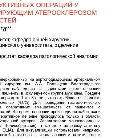
УКТИВНЫХ ОПЕРАЦИЙ У
РИРУЮЩИМ АТЕРОСКЛЕРОЗОМ
СТЕЙ
гур**.
итет, кафедра общей хирургии.
цинского университета, отделение
ерситет, кафедра патологической анатомии
 оперированных на аортоподвздошном артериальном
 хирургии им. А.А. Полянцева Волгоградского
Период наблюдения за пациентами после операции
се пациенты в исследуемой группе мужчины. Поздние
период от 1 до 3-х лет, что потребовало выполнить
ольных (4,8%). Для проведения гистологического
де оперативных вмешательств от пациентов с
стей. Во время операции производился забор ткани
перативное лечение проводилось только в области
бедренной артерии. Использовали моноклональные
a, Великобритания), а так же к ядерному антигену
n, США). Для визуализации использовали непрямой
овкой антигенов с использованием позитивного и