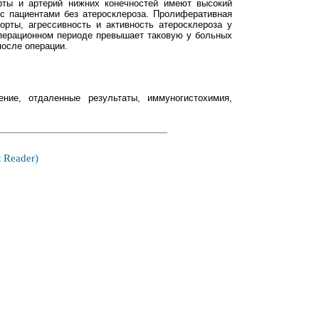
орты и артерий нижних конечностей имеют высокий
с пациентами без атеросклероза. Пролиферативная
рты, агрессивность и активность атеросклероза у
перационном периоде превышает таковую у больных
после операции.
ение, отдаленные результаты, иммуногистохимия,
 Reader)