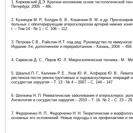
1. Коржевский Д.Э. Краткое изложение основ гистологической техн
Петербург, 2005. – 48с.
2. Кузнецов М. Р., Болдин Б. В., Кошечкин В. М. и др. Прогнозир
больных с облитерирующим атеросклерозом артерий нижних конечн
г. – Том 14 - № 1 – С. 106 – 112.
3. Петрова С.В., Райхлин Н.Т. под ред. Руководство по иммуноги
Издание 3-е, дополненное и переработанное.– Казань, 2004. – 456 с
4. Саркисов Д. С., Перов Ю. Л. Микроскопическая техника.- М.: Мед
5. Швальб П. Г., Калинин Р. Е., Ухов Ю. И., Алферов Ю. В., Левит
рестеноза после реконструктивных и эндоваскулярных операций на
сосудистая хирургия – Т. 13 - № 4 – 2007 – С. 144 – 147
6. Шилкина Н. П. Ревматические заболевания и атеросклероз: рол
Ангиология и сосудистая хирургия – 2010 – Т. 16. № 2 – С. 23 – 29
7. Федорченко Н. П., Федорченко Н. Н. Теоретические и морфолог
основных его осложнений. Новые подходы к их профилактике и леч