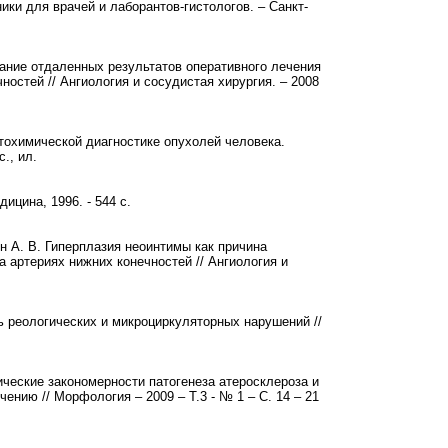
ики для врачей и лаборантов-гистологов. – Санкт-
ование отдаленных результатов оперативного лечения
остей // Ангиология и сосудистая хирургия. – 2008
стохимической диагностике опухолей человека.
., ил.
ицина, 1996. - 544 с.
ин А. В. Гиперплазия неоинтимы как причина
 артериях нижних конечностей // Ангиология и
ь реологических и микроциркуляторных нарушений //
ические закономерности патогенеза атеросклероза и
ению // Морфология – 2009 – Т.3 - № 1 – С. 14 – 21