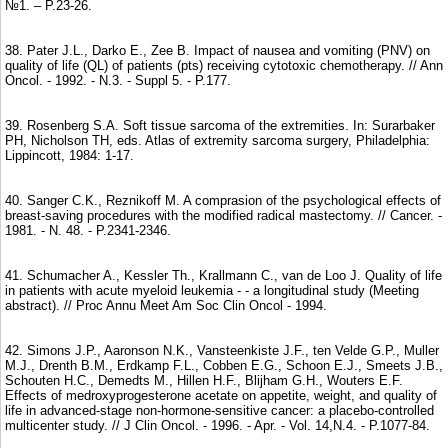
№1. – P.23-26.
38. Pater J.L., Darko E., Zee B. Impact of nausea and vomiting (PNV) on
quality of life (QL) of patients (pts) receiving cytotoxic chemotherapy. // Ann
Oncol. - 1992. - N.3. - Suppl 5. - P.177.
39. Rosenberg S.A. Soft tissue sarcoma of the extremities. In: Surarbaker
PH, Nicholson TH, eds. Atlas of extremity sarcoma surgery, Philadelphia:
Lippincott, 1984: 1-17.
40. Sanger C.K., Reznikoff M. A comprasion of the psychological effects of
breast-saving procedures with the modified radical mastectomy. // Cancer. -
1981. - N. 48. - P.2341-2346.
41. Schumacher A., Kessler Th., Krallmann C., van de Loo J. Quality of life
in patients with acute myeloid leukemia - - a longitudinal study (Meeting
abstract). // Proc Annu Meet Am Soc Clin Oncol - 1994.
42. Simons J.P., Aaronson N.K., Vansteenkiste J.F., ten Velde G.P., Muller
M.J., Drenth B.M., Erdkamp F.L., Cobben E.G., Schoon E.J., Smeets J.B.,
Schouten H.C., Demedts M., Hillen H.F., Blijham G.H., Wouters E.F.
Effects of medroxyprogesterone acetate on appetite, weight, and quality of
life in advanced-stage non-hormone-sensitive cancer: a placebo-controlled
multicenter study. // J Clin Oncol. - 1996. - Apr. - Vol. 14,N.4. - P.1077-84.