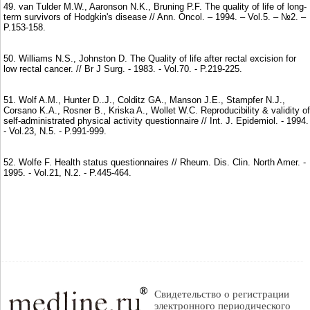
49. van Tulder M.W., Aaronson N.K., Bruning P.F. The quality of life of long-
term survivors of Hodgkin's disease // Ann. Oncol. – 1994. – Vol.5. – №2. –
P.153-158.
50. Williams N.S., Johnston D. The Quality of life after rectal excision for
low rectal cancer. // Br J Surg. - 1983. - Vol.70. - P.219-225.
51. Wolf A.M., Hunter D..J., Colditz GA., Manson J.E., Stampfer N.J.,
Corsano K.A., Rosner B., Kriska A., Wollet W.C. Reproducibility & validity of
self-administrated physical activity questionnaire // Int. J. Epidemiol. - 1994.
- Vol.23, N.5. - P.991-999.
52. Wolfe F. Health status questionnaires // Rheum. Dis. Clin. North Amer. -
1995. - Vol.21, N.2. - P.445-464.
Свидетельство о регистрации
электронного периодического