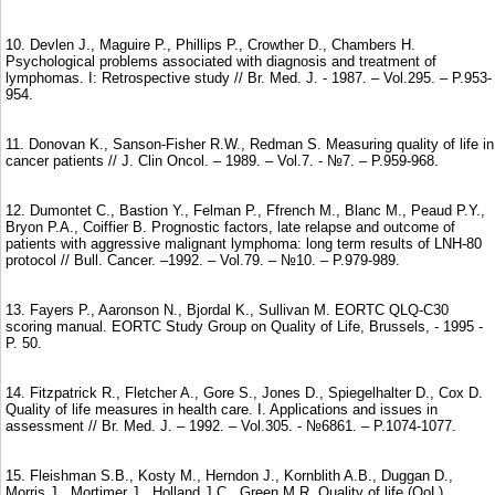
10. Devlen J., Maguire P., Phillips P., Crowther D., Chambers H.
Psychological problems associated with diagnosis and treatment of
lymphomas. I: Retrospective study // Br. Med. J. - 1987. – Vol.295. – P.953-
954.
11. Donovan K., Sanson-Fisher R.W., Redman S. Measuring quality of life in
cancer patients // J. Clin Oncol. – 1989. – Vol.7. - №7. – P.959-968.
12. Dumontet C., Bastion Y., Felman P., Ffrench M., Blanc M., Peaud P.Y.,
Bryon P.A., Coiffier B. Prognostic factors, late relapse and outcome of
patients with aggressive malignant lymphoma: long term results of LNH-80
protocol // Bull. Cancer. –1992. – Vol.79. – №10. – P.979-989.
13. Fayers P., Aaronson N., Bjordal K., Sullivan M. EORTC QLQ-C30
scoring manual. EORTC Study Group on Quality of Life, Brussels, - 1995 -
P. 50.
14. Fitzpatrick R., Fletcher A., Gore S., Jones D., Spiegelhalter D., Cox D.
Quality of life measures in health care. I. Applications and issues in
assessment // Br. Med. J. – 1992. – Vol.305. - №6861. – P.1074-1077.
15. Fleishman S.B., Kosty M., Herndon J., Kornblith A.B., Duggan D.,
Morris J., Mortimer J., Holland J.C., Green M.R. Quality of life (QoL)