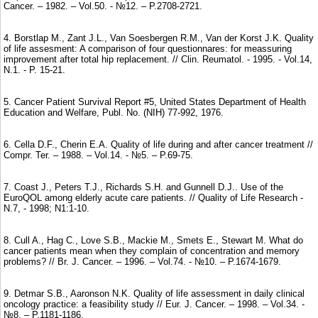
Cancer. – 1982. – Vol.50. - №12. – P.2708-2721.
4. Borstlap M., Zant J.L., Van Soesbergen R.M., Van der Korst J.K. Quality
of life assesment: A comparison of four questionnares: for meassuring
improvement after total hip replacement. // Clin. Reumatol. - 1995. - Vol.14,
N.1. - P. 15-21.
5. Cancer Patient Survival Report #5, United States Department of Health
Education and Welfare, Publ. No. (NIH) 77-992, 1976.
6. Cella D.F., Cherin E.A. Quality of life during and after cancer treatment //
Compr. Ter. – 1988. – Vol.14. - №5. – P.69-75.
7. Coast J., Peters T.J., Richards S.H. and Gunnell D.J.. Use of the
EuroQOL among elderly acute care patients. // Quality of Life Research -
N.7, - 1998; N1:1-10.
8. Cull A., Hag C., Love S.B., Mackie M., Smets E., Stewart M. What do
cancer patients mean when they complain of concentration and memory
problems? // Br. J. Cancer. – 1996. – Vol.74. - №10. – P.1674-1679.
9. Detmar S.B., Aaronson N.K. Quality of life assessment in daily clinical
oncology practice: a feasibility study // Eur. J. Cancer. – 1998. – Vol.34. -
№8. – P.1181-1186.