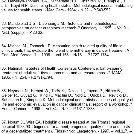
32. Llewellyn-Thomas H.A., Sutherland H.J., Tibshirani R., Ciampi A., Till
J.E., Boyd N.F. Describing health states: Methodological issues in obtaning
values for health states. - Med Care.- 1984. - N.22. - P.543-552.
33. Mandelblatt J.S., Eisenberg J.M. Historical and methodological
perspectives on cancer outcomes research // Oncology. – 1995. – Vol.9. -
№11 (suppl.). – P.23-32.
34. Michael M., Tannock I.F. Measuring health-related quality of life in
clinical trials that evaluate the role of chemotherapy in cancer treatment //
Can. Med. Assoc. J. – 1998. – Vol.158. - №13. – P.1727-1734.
35. National Institutes of Health Consensus Conference, Limb-sparing
treatment of adult soft-tissue sarcomas and osteosarcomas. // JAMA. -
1985. - N. 254. - P.1791-1794.
36. Neymark N., Kiebert W., Torfs K., Davies L., Fayers P., Hillner B.,
Gelber R., Guyatt G., Kind P., Machin D., Nord E., Osoba D., Revicki D.,
Schulman K., Simpson K. Methodological and statistical issues of quality of
life and economic evaluation in cancer clinical trials: report of a workshop //
Eur. J. Cancer. – 1998. – Vol.34. - №9. – P.1317-1333.
37. Norum J., Wist EA. Hodgkin disease treated at the Troms‡ regional
hospital 1985-93. Diagnosis, treatment, prognosis, quality of life and costs
of a decentralized treatment // Tidsskr.Nor. Laegeforen. - 1997. – Vol.117. –