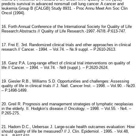
predicts survival in advanced nonsmall cell lung cancer. A cancer and
leukemia Group B (CALGB) Study 8931. - Proc Annu Meet Am Soc Clin
Oncol (1994).
16. Forth Annual Conference of the International Society for Quality of Life
Research:Abstracts // Quality of Life Research.-1997.-N7/8.-P.613-747.
17. Frei E. 3rd. Randomized clinical trials and other approaches in clinical
research // Cancer. - 1994. – Vol.74. – №.9 suppl. – P.2610-2613.
18. Ganz P.A. Long-range effect of clinical trial interventions on quality of
life // Cancer. – 1994. – Vol.74. - №9 (suppl.). – P.2620-2624.
19. Giesler R.B., Williams S.D. Opportunities and challenges: Assessing
quality of life in clinical trials // J. Natl. Cancer Inst. – 1998. – Vol.90. - №20.
– P.1498-1499.
20. Greil R. Prognosis and management strategies of lymphatic neoplasias
in the elderly. II. Hodgkin’s disease // Oncology. – 1998. – Vol.55. - №4. –
P.265-275.
21. Hadorn D.C., Uebersax J. Large-scale health outcames evaluation: How
should quality of life be measured? // J. Clin. Epidemiol. - 1995. - Vol.48,
N.5. - P.607-631.