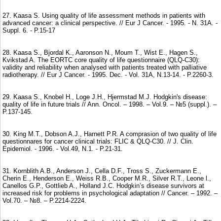
27. Kaasa S. Using quality of life assessment methods in patients with
advanced cancer: a clinical perspective. // Eur J Cancer. - 1995. - N. 31A. -
Suppl. 6. - P.15-17
28. Kaasa S., Bjordal K., Aaronson N., Moum T., Wist E., Hagen S.,
Kvikstad A. The EORTC core quality of life questionnaire (QLQ-C30):
validity and reliability when analysed with patients treated with palliative
radiotherapy. // Eur J Cancer. - 1995. Dec. - Vol. 31A, N.13-14. - P.2260-3.
29. Kaasa S., Knobel H., Loge J.H., Hjermstad M.J. Hodgkin's disease:
quality of life in future trials // Ann. Oncol. – 1998. – Vol.9. – №5 (suppl.). –
P.137-145.
30. King M.T., Dobson A.J., Harnett P.R. A comprasion of two quality of life
questionnares for cancer clinical trials: FLIC & QLQ-C30. // J. Clin.
Epidemiol. - 1996. - Vol.49, N.1. - P.21-31.
31. Kornblith A.B., Anderson J., Cella D.F., Tross S., Zuckermann E.,
Cherin E., Henderson E., Weiss R.B., Cooper M.R., Silver R.T., Leone l.,
Canellos G.P., Gottlieb A., Holland J.C. Hodgkin’s disease survivors at
increased risk for problems in psychological adaptation // Cancer. – 1992. –
Vol.70. – №8. – P.2214-2224.