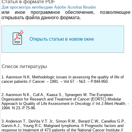
Cтатья в формате PDF
Для просмотра необходим Adobe Acrobat Reader
или иное программное обеспечение, позволяющее
открывать файла данного формата.
Открыть статью в новом окне
Список литературы
1. Aaronson N.K. Methodologic issues in assessing the quality of life of
cancer patients // Cancer. – 1991. – Vol.67. - №3. – P.844-950.
2. Aaronson N.K., Cull A., Kaasa S., Sprangers M. The European
Organisation for Research and Treatment of Cancer (EORTC) Modular
Approach to Quality of Life Assessment in Oncology // Int.J.Ment.Health. -
1994. N 23.-P.75-96.
3. Anderson T., DeVita V.T. Jr., Simon R.M., Berard C.W., Canellos G.P.,
Garvin A.J., Young R.C. Malignant lymphoma. II Prognostic factors and
response to treatment of 473 patients of the National Cancer Institute //