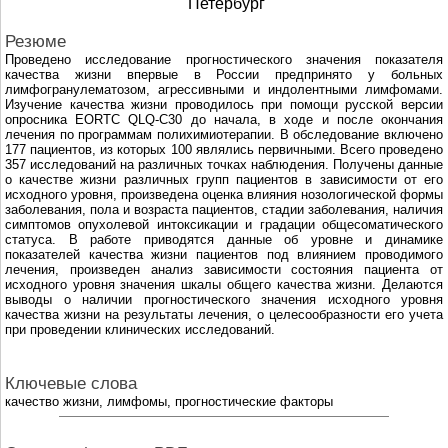
Петербург
Резюме
Проведено исследование прогностического значения показателя
качества жизни впервые в России предпринято у больных
лимфогранулематозом, агрессивными и индолентными лимфомами.
Изучение качества жизни проводилось при помощи русской версии
опросника EORTC QLQ-C30 до начала, в ходе и после окончания
лечения по программам полихимиотерапии. В обследование включено
177 пациентов, из которых 100 являлись первичными. Всего проведено
357 исследований на различных точках наблюдения. Получены данные
о качестве жизни различных групп пациентов в зависимости от его
исходного уровня, произведена оценка влияния нозологической формы
заболевания, пола и возраста пациентов, стадии заболевания, наличия
симптомов опухолевой интоксикации и градации общесоматического
статуса. В работе приводятся данные об уровне и динамике
показателей качества жизни пациентов под влиянием проводимого
лечения, произведен анализ зависимости состояния пациента от
исходного уровня значения шкалы общего качества жизни. Делаются
выводы о наличии прогностического значения исходного уровня
качества жизни на результаты лечения, о целесообразности его учета
при проведении клинических исследований.
Ключевые слова
качество жизни, лимфомы, прогностические факторы