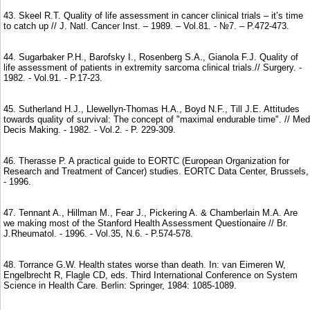
43. Skeel R.T. Quality of life assessment in cancer clinical trials – it’s time
to catch up // J. Natl. Cancer Inst. – 1989. – Vol.81. - №7. – P.472-473.
44. Sugarbaker P.H., Barofsky I., Rosenberg S.A., Gianola F.J. Quality of
life assessment of patients in extremity sarcoma clinical trials.// Surgery. -
1982. - Vol.91. - P.17-23.
45. Sutherland H.J., Llewellyn-Thomas H.A., Boyd N.F., Till J.E. Attitudes
towards quality of survival: The concept of "maximal endurable time". // Med
Decis Making. - 1982. - Vol.2. - P. 229-309.
46. Therasse P. A practical guide to EORTC (European Organization for
Research and Treatment of Cancer) studies. EORTC Data Center, Brussels,
- 1996.
47. Tennant A., Hillman M., Fear J., Pickering A. & Chamberlain M.A. Are
we making most of the Stanford Health Assessment Questionaire // Br.
J.Rheumatol. - 1996. - Vol.35, N.6. - P.574-578.
48. Torrance G.W. Health states worse than death. In: van Eimeren W,
Engelbrecht R, Flagle CD, eds. Third International Conference on System
Science in Health Care. Berlin: Springer, 1984: 1085-1089.