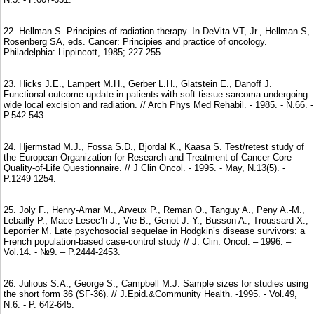
22. Hellman S. Principies of radiation therapy. In DeVita VT, Jr., Hellman S,
Rosenberg SA, eds. Cancer: Principies and practice of oncology.
Philadelphia: Lippincott, 1985; 227-255.
23. Hicks J.E., Lampert M.H., Gerber L.H., Glatstein E., Danoff J.
Functional outcome update in patients with soft tissue sarcoma undergoing
wide local excision and radiation. // Arch Phys Med Rehabil. - 1985. - N.66. -
P.542-543.
24. Hjermstad M.J., Fossa S.D., Bjordal K., Kaasa S. Test/retest study of
the European Organization for Research and Treatment of Cancer Core
Quality-of-Life Questionnaire. // J Clin Oncol. - 1995. - May, N.13(5). -
P.1249-1254.
25. Joly F., Henry-Amar M., Arveux P., Reman O., Tanguy A., Peny A.-M.,
Lebailly P., Mace-Lesec’h J., Vie B., Genot J.-Y., Busson A., Troussard X.,
Leporrier M. Late psychosocial sequelae in Hodgkin’s disease survivors: a
French population-based case-control study // J. Clin. Oncol. – 1996. –
Vol.14. - №9. – P.2444-2453.
26. Julious S.A., George S., Campbell M.J. Sample sizes for studies using
the short form 36 (SF-36). // J.Epid.&Community Health. -1995. - Vol.49,
N.6. - P. 642-645.