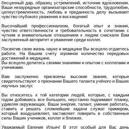
бесценный дар, образец устремлений, источник вдохновения.
Ваши незаурядные организаторские способности, трудолюбие,
целеустремленность, любовь и преданность делу вызывают
чувство глубокого уважения и восхищения!
Высочайший профессионализм, богатый опыт и знания,
чувство ответственности и требовательность в сочетании с
чутким и внимательным отношением к людям снискали Вам
заслуженный авторитет и уважение среди коллег.
Посвятив свою жизнь науке и медицине Вы всецело отдаетесь
работе. На Вашем счету огромное количество передовых
достижений в медицине.
Вы всецело делитесь своими знаниями и опытом с коллегами и
учениками.
Вам заслуженно присвоены высокие звания, которые
свидетельствуют о признании Вашего таланта учёного и Ваших
научных заслуг.
Вы относитесь к той категории людей, которые, с каждым
годом добиваясь все большего, неустанно поднимают планку,
удивляя окружающих. Ваши энергия, талант, умение работать,
ставить и решать сложнейшие задачи служат примером,
который воодушевляет, заставляет поверить в собственные
силы Ваших учеников, коллег и близких.
Уважаемый Евгения Ильич! В этот особый для Вас день