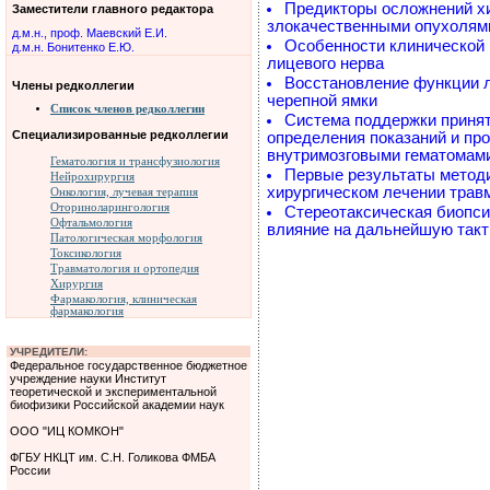
Предикторы осложнений хи
Заместители главного редактора
злокачественными опухолями
д.м.н., проф. Маевский Е.И.
Особенности клинической 
д.м.н. Бонитенко Е.Ю.
лицевого нерва
Восстановление функции л
Члены редколлегии
черепной ямки
Список членов редколлегии
Система поддержки принят
Специализированные редколлегии
определения показаний и пр
внутримозговыми гематомам
Гематология и трансфузиология
Первые результаты методи
Нейрохирургия
хирургическом лечении трав
Онкология, лучевая терапия
Оториноларингология
Стереотаксическая биопси
Офтальмология
влияние на дальнейшую такт
Патологическая морфология
Токсикология
Травматология и ортопедия
Хирургия
Фармакология, клиническая
фармакология
УЧРЕДИТЕЛИ:
Федеральное государственное бюджетное
учреждение науки Институт
теоретической и экспериментальной
биофизики Российской академии наук
ООО "ИЦ КОМКОН"
ФГБУ НКЦТ им. С.Н. Голикова ФМБА
России