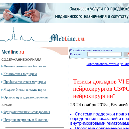
Российская поисковая система
Med
l
ine.
ru
Искать:
СОДЕРЖАНИЕ ЖУРНАЛА:
Опубликовать статью
Инфо
Физико-химическая биология
Клиническая медицина
Тезисы докладов VI 
Профилактическая медицина
нейрохирургов СЗФО
Медико-биологические науки
нейрохирургии"
Организация здравохраниения
23-24 ноября 2018г., Великий
АРХИВ:
Фундаментальные исследования
Система поддержки принят
определения показаний и пр
История медицины и биологии
внутримозговыми гематомам
Проблема современной ней