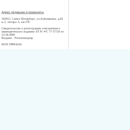
Адрес редакции и реквизиты
192012, Санкт-Петербург, ул.Бабушкина, д.82
к.2, литера А, кв.378
Свидетельство о регистрации электронного
периодического издания ЭЛ № ФС 77-37726 от
13.10.2009
Выдано - Роскомнадзор
ISSN 1999-6314