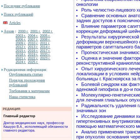
онкологии
Последние публикации
Роль челюстно-лицевого х
Поиск публикаций
Сравнение основных анато
задних доступов к поясничн
Articles
Влияние параметров сагит
коррекции деформаций шейно
Архив
:
2000 г.
2001 г.
2002 г.
2003 г.
2004 г.
2005 г.
Результаты хирургической
2006 г.
2007 г.
2008 г.
деформации верхнешейного о
2009 г.
2010 г.
2011 г.
параметров сагиттального б
2012 г.
2013 г.
2014 г.
2015 г.
2016 г.
2017 г.
Прогностическая значимос
2018 г.
2019 г.
2020 г.
Оценка и значение фактор
2021 г.
2022 г.
2023 г.
2024 г.
2025 г.
реконструктивной краниопла
Опыт хирургического лече
Редакционная информация:
локализации в условиях ней
Опубликовать статью
больницы г. Красноярска за п
Порядок прохождения
Болевой синдром как факт
публикаций
аденомой гипофиза в до-и п
Требования к материалам
Молекулярно-генетические
Наша статистика
для лечения глиальных опух
Радикальность удаления 
РЕДАКЦИЯ:
значимых зон
Исследование динамики хи
Главный редактор
гипертензивных внутримогов
Доктор медицинских наук, профессор
помощью математического м
Кашуро В.А., исполняющий обязанности
главного редактора.
Анализ применения трансм
при опухолях основания чере