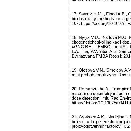
https://doi.org/10.1134/S0869
17. Swartz H.M ., Flood A.B., G
biodosimetry methods for large-
107. https://doi.org/10.1097/H
18. Nygis V.U., Kozlova M.G, 
citogeneticheskoi indikacii doz
«GNC RF — FMBC imeni A.I. By
L.A. Ilina, V.V. Yiba, A.S. Sa
Byrnazyana FMBA Rossii; 2016
19. Olesova V.N., Smelcov A.V.
mini-probah emali zyba. Rossiis
20. Romanyukha A., Trompier F
resonance dosimetry in tooth e
dose detection limit. Rad Envir
https://doi.org/10.1007/s00411
21. Gyskova A.K., Nadejina N.M
bolezn. V knige: Reakcii organ
proizvodstvennih faktorov. T. 2