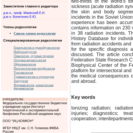
two-thirds of the world's to
sickness (acute radiation synd
Заместители главного редактора
the skin and body segment
д.м.н., проф. Маевский Е.И.
incidents in the Soviet Unio
д.м.н. Бонитенко Е.Ю.
experience has been accumu
Члены редколлегии
contains information on 230 
in 38 radiation incidents. T
Список членов редколлегии
History Database for individu
Специализированные редколлегии
from radiation accidents an
Гематология и трансфузиология
for the specific diagnosis 
Нейрохирургия
discussed. The article conc
Онкология, лучевая терапия
Federation State Research Ce
Оториноларингология
Офтальмология
Biophysical Center of the F
Патологическая морфология
platform for intersectoral and
Токсикология
the medical consequences of
Травматология и ортопедия
and abroad.
Хирургия
Фармакология, клиническая
фармакология
Key words
УЧРЕДИТЕЛИ:
Федеральное государственное бюджетное
учреждение науки Институт
Ionizing radiation; radiati
теоретической и экспериментальной
injuries; diagnostics; tre
биофизики Российской академии наук
cooperation; interdepartment
ООО "ИЦ КОМКОН"
ФГБУ НКЦТ им. С.Н. Голикова ФМБА
России