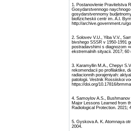
1. Postanovlenie Pravitelstva 
Gosydarstvennogo naychnogo c
gosydarstvennomy budjetnomy y
biofizicheskii centr im. A.I. By
http://archive.government.ru/g
2. Solovev V.U., Yiba V.V., Samoi
bivshego SSSR v 1950-1991 gg.
postradavshimi s diagnozom «o
ekstremalnih sityacii. 2017; 60 
3. Karamyllin M.A., Chepyr S.V.
rekomendacii po profilaktike, dia
radiacionnih porajeniyah: aktya
patologii. Vestnik Rossiiskoi 
https://doi.org/10.17816/brmm
4. Samoylov A.S., Bushmanov 
Major Lessons Learned from the
Radiological Protection. 2021; 
5. Gyskova A. K. Atomnaya otr
2004.