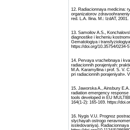
12. Radiacionnaya medicina: ry
organizatorov zdravoohraneniya
red. L.A. Ilina. M.: IzdAT, 2001.
13. Samoilov A.S., Konchalovs
diagnostike i lecheniu kostnomo
Gematologiya i transfyziologiya
https://doi.org/10.35754/0234-
14. Pervaya vrachebnaya i kva
radiacionnih porajeniyah: prakt
M.A. Karamyllina i prof. S. V.
pri radiacionnih porajeniyah». V
15. Jaworska A., Ainsbury E.A.,
radiation emergency response o
tools developed in EU MULTIB
164(1-2): 165-169. https://doi.
16. Nygis V.U. Prognoz postradi
slychayah ostrogo neravnomern
issledovaniya). Radiacionnaya 