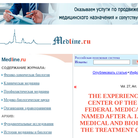
Российская поисковая система
Med
l
ine.
ru
Искать:
СОДЕРЖАНИЕ ЖУРНАЛА:
Опубликовать статью
Инфо
Физико-химическая биология
Клиническая медицина
«
Vol. 27, 
Профилактическая медицина
THE EXPERIENC
Медико-биологические науки
CENTER OF THE
Организация здравохраниения
FEDERAL MEDICA
NAMED AFTER A. 
АРХИВ:
MEDICAL AND BIO
Фундаментальные исследования
THE TREATMENT O
История медицины и биологии