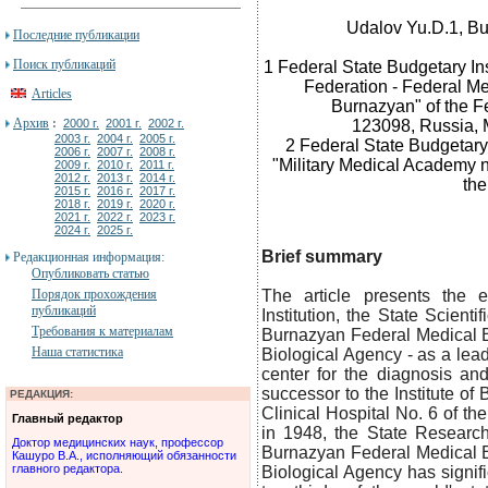
Udalov Yu.D.1, Bu
Последние публикации
Поиск публикаций
1 Federal State Budgetary Ins
Federation - Federal Me
Articles
Burnazyan" of the F
Архив
:
2000 г.
2001 г.
2002 г.
123098, Russia, 
2003 г.
2004 г.
2005 г.
2 Federal State Budgetary 
2006 г.
2007 г.
2008 г.
"Military Medical Academy n
2009 г.
2010 г.
2011 г.
2012 г.
2013 г.
2014 г.
the
2015 г.
2016 г.
2017 г.
2018 г.
2019 г.
2020 г.
2021 г.
2022 г.
2023 г.
2024 г.
2025 г.
Brief summary
Редакционная информация:
Опубликовать статью
Порядок прохождения
The article presents the 
публикаций
Institution, the State Scient
Требования к материалам
Burnazyan Federal Medical B
Наша статистика
Biological Agency - as a lea
center for the diagnosis and
successor to the Institute of
РЕДАКЦИЯ:
Clinical Hospital No. 6 of t
Главный редактор
in 1948, the State Research
Доктор медицинских наук, профессор
Burnazyan Federal Medical B
Кашуро В.А., исполняющий обязанности
главного редактора.
Biological Agency has signif