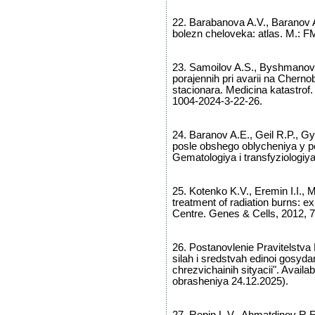
22. Barabanova A.V., Baranov 
bolezn cheloveka: atlas. M.: 
23. Samoilov A.S., Byshmanov A.
porajennih pri avarii na Cherno
stacionara. Medicina katastrof.
1004-2024-3-22-26.
24. Baranov A.E., Geil R.P., 
posle obshego oblycheniya y po
Gematologiya i transfyziologiya
25. Kotenko K.V., Eremin I.I., M
treatment of radiation burns: 
Centre. Genes & Cells, 2012, 7
26. Postanovlenie Pravitelstva
silah i sredstvah edinoi gosydar
chrezvichainih sityacii". Availa
obrasheniya 24.12.2025).