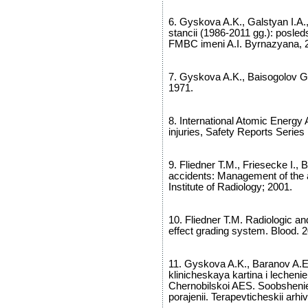
6. Gyskova A.K., Galstyan I.A.
stancii (1986-2011 gg.): posle
FMBC imeni A.I. Byrnazyana, 
7. Gyskova A.K., Baisogolov G
1971.
8. International Atomic Energy
injuries, Safety Reports Series
9. Fliedner T.M., Friesecke I.,
accidents: Management of the a
Institute of Radiology; 2001.
10. Fliedner T.M. Radiologic 
effect grading system. Blood. 
11. Gyskova A.K., Baranov A.E.
klinicheskaya kartina i lecheni
Chernobilskoi AES. Soobsheni
porajenii. Terapevticheskii arhi