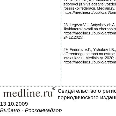
27. Repin L.V., Ahmatdinov R.R.
zdorovoi jizni vsledstvie vozde
rossiiskoi federacii. Medlain.ry
https://medline.ru/public/art/t
28. Legeza V.I., Antyshevich A.
likvidatorov avarii na chernobil
https://medline.ru/public/art/t
24.12.2025).
29. Fedorov V.P., Yshakov I.B
afferentnogo neirona na ostroe 
intoksikaciu. Medlain.ry. 2020;
https://medline.ru/public/art/t
Свидетельство о реги
периодического издан
13.10.2009
Выдано - Роскомнадзор