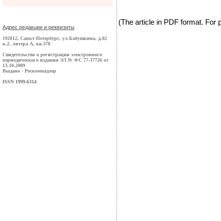
(The article in PDF format. For
Адрес редакции и реквизиты
192012, Санкт-Петербург, ул.Бабушкина, д.82
к.2, литера А, кв.378
Свидетельство о регистрации электронного
периодического издания ЭЛ № ФС 77-37726 от
13.10.2009
Выдано - Роскомнадзор
ISSN 1999-6314